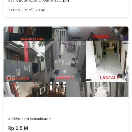
SETIA BUDI, KOTA JAKARTA SELATAN
2
2
2KT
1KM
LT 91m
LB 91m
#195
Properti Seken
Rumah
Rp 6.5 M