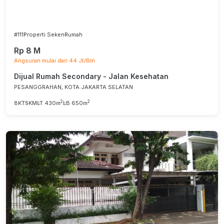
#111
Properti Seken
Rumah
Rp 8 M
Angsuran mulai dari 44 Jt/Bln
Dijual Rumah Secondary - Jalan Kesehatan
PESANGGRAHAN, KOTA JAKARTA SELATAN
2
2
8KT
5KM
LT 430m
LB 650m