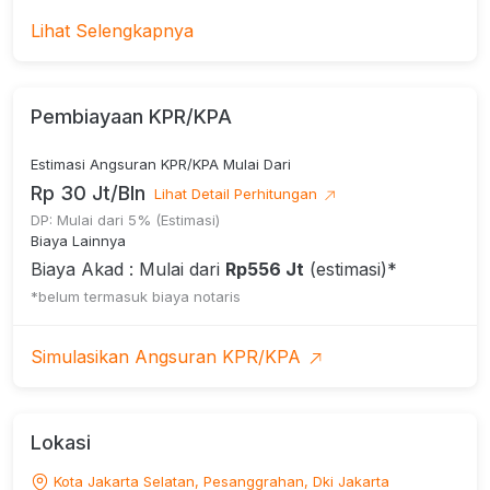
- Luas Bangunan: 450 m2 (2Lantai)
Lihat Selengkapnya
- Sertifikat: SHM
- Menghadap: Timur
Pembiayaan KPR/KPA
- Akses Jalan: 2 Jalur
Estimasi Angsuran KPR/KPA Mulai Dari
Rp 30 Jt/Bln
Lihat Detail Perhitungan
SPESIFIKASI DETAIL:
DP: Mulai dari 5% (Estimasi)
Biaya Lainnya
- KT: 3+1
Biaya Akad : Mulai dari
Rp556 Jt
(estimasi)*
- KM: 3+1
*belum termasuk biaya notaris
- Study Room
Simulasikan Angsuran KPR/KPA
- Taman Depan dan Belakang
- Teras di Setiap Kamar Tidur
- Listrik: 10.600Watt
Lokasi
- Air: Jet Pam + Torrent
Kota Jakarta Selatan, Pesanggrahan, Dki Jakarta