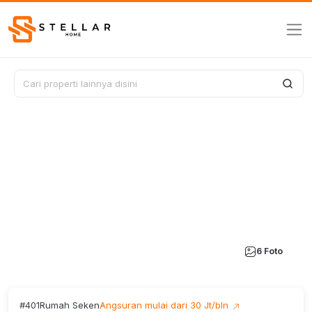
6 Foto
#401
Rumah Seken
Angsuran mulai dari 30 Jt/bln