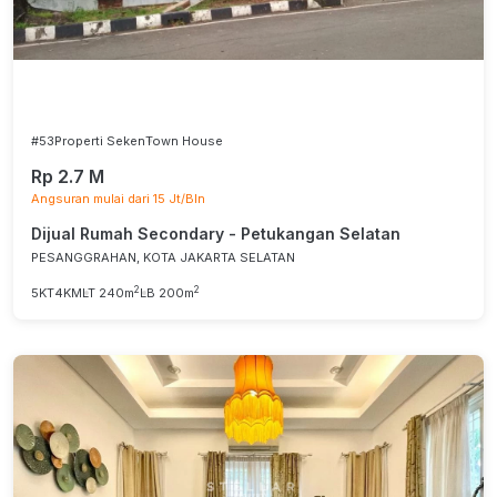
#53
Properti Seken
Town House
Rp 2.7 M
Angsuran mulai dari 15 Jt/Bln
Dijual Rumah Secondary - Petukangan Selatan
PESANGGRAHAN, KOTA JAKARTA SELATAN
2
2
5KT
4KM
LT 240m
LB 200m