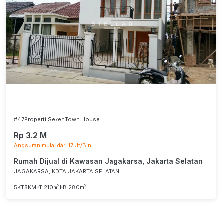
#47
Properti Seken
Town House
Rp 3.2 M
Angsuran mulai dari 17 Jt/Bln
Rumah Dijual di Kawasan Jagakarsa, Jakarta Selatan
JAGAKARSA, KOTA JAKARTA SELATAN
2
2
5KT
5KM
LT 210m
LB 280m