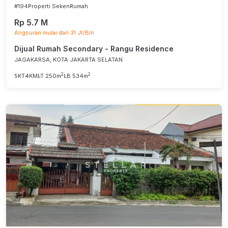
#194
Properti Seken
Rumah
Rp 5.7 M
Angsuran mulai dari 31 Jt/Bln
Dijual Rumah Secondary - Rangu Residence
JAGAKARSA, KOTA JAKARTA SELATAN
2
2
5KT
4KM
LT 250m
LB 534m