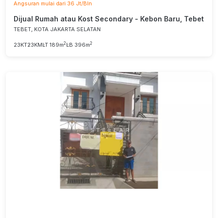
Angsuran mulai dari 36 Jt/Bln
Dijual Rumah atau Kost Secondary - Kebon Baru, Tebet
TEBET, KOTA JAKARTA SELATAN
2
2
23KT
23KM
LT 189m
LB 396m