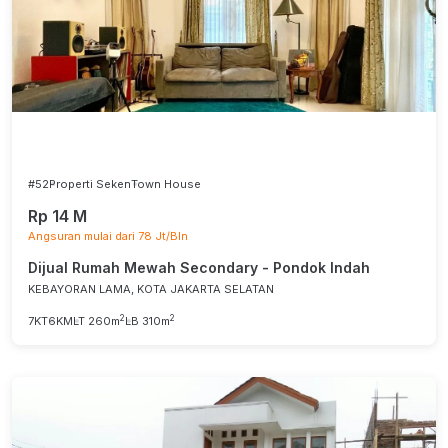
#52
Properti Seken
Town House
Rp 14 M
Angsuran mulai dari 78 Jt/Bln
Dijual Rumah Mewah Secondary - Pondok Indah
KEBAYORAN LAMA, KOTA JAKARTA SELATAN
2
2
7KT
6KM
LT 260m
LB 310m