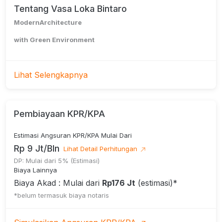
Tentang Vasa Loka Bintaro
ModernArchitecture
with Green Environment
Lihat Selengkapnya
Direncanakan akan dibangun sebanyak
17 unit dilahan seluas 2000m2. Vasa
Loka memiliki dua tipe, Tipe Standar
Pembiayaan KPR/KPA
dan Tipe Hoek.
Estimasi Angsuran KPR/KPA Mulai Dari
Rp 9 Jt/Bln
Lihat Detail Perhitungan
DP: Mulai dari 5% (Estimasi)
Located in Bintaro :
Biaya Lainnya
Biaya Akad : Mulai dari
Rp176 Jt
(estimasi)*
*belum termasuk biaya notaris
1. Tol Kunciran
2. RSPI Bintaro Jaya