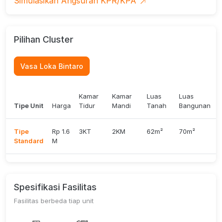
Simulasikan Angsuran KPR/KPA
3. Fresh Market Bintaro
4. SMA Plus Pembangunan Jaya
Pilihan Cluster
5. Mentari International School
6. Stasiun Sudimara
Vasa Loka Bintaro
7. Tol Jakarta - Serpong
8. Premier Bintaro Hospital
Kamar
Kamar
Luas
Luas
Tipe Unit
Harga
Tidur
Mandi
Tanah
Bangunan
Tipe
Rp 1.6
3KT
2KM
62m²
70m²
Standard
M
Spesifikasi Fasilitas
Fasilitas berbeda tiap unit