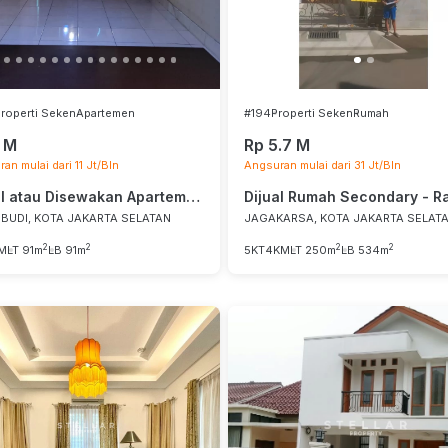
roperti Seken
Apartemen
#194
Properti Seken
Rumah
 M
Rp 5.7 M
an mulai dari 11 Jt/Bln
Angsuran mulai dari 31 Jt/Bln
Dijual atau Disewakan Apartemen - Kuningan , Jakarta Selatan
 BUDI, KOTA JAKARTA SELATAN
JAGAKARSA, KOTA JAKARTA SELAT
2
2
2
2
M
LT 91m
LB 91m
5KT
4KM
LT 250m
LB 534m