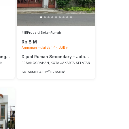
#111
Properti Seken
Rumah
Rp 8 M
Angsuran mulai dari 44 Jt/Bln
Dijual Rumah Secondary - Rangu Residence
Dijual Rumah Secondary - Jalan Kesehatan
AN
PESANGGRAHAN, KOTA JAKARTA SELATAN
2
2
8KT
5KM
LT 430m
LB 650m