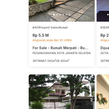
#401
Properti Seken
Rumah
#385
P
Rp 5.5 M
Rp 2
Angsuran mulai dari 30 Jt/Bln
Angsur
For Sale - Rumah Merpati - Rumah Murah di area Strategis JakSel
PESANGGRAHAN, KOTA JAKARTA SELATAN
SETIA
2
2
3KT
3KM
LT 340m
LB 450m
2KT
1K