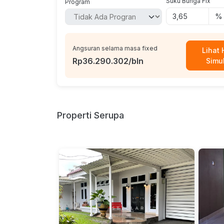
Suku Bunga Fix
Program
% 
Angsuran selama masa fixed
Lihat 
Rp36.290.302/bln
Simu
Properti Serupa