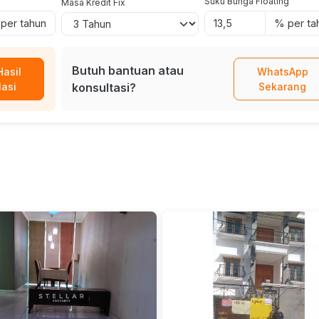
Suku Bunga Floating
Masa Kredit Fix
per tahun
% per ta
Butuh bantuan atau
Hasil
WhatsApp
lasi
konsultasi?
Sekarang