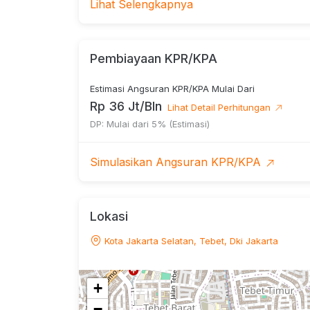
Lihat Selengkapnya
———————————
KONDISI RUMAH:
Rumah / Kost
Pembiayaan KPR/KPA
Jenis Bangunan: Secondary
Estimasi Angsuran KPR/KPA Mulai Dari
Semi-Furnished
Rp 36 Jt/Bln
Lihat Detail Perhitungan
DP: Mulai dari 5% (Estimasi)
———————————
Fasilitas :
Simulasikan Angsuran KPR/KPA
LANTAI 1
Km. Dlm = 4 kmr
Lokasi
Km. Luar = 4 kmr
Kota Jakarta Selatan, Tebet, Dki Jakarta
AC = 2 kmr
-----------
+
JML KMR = 8 Kamar
−