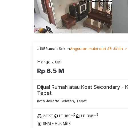
#195
Rumah Seken
Angsuran mulai dari 36 Jt/bln
Harga Jual
Rp 6.5 M
Dijual Rumah atau Kost Secondary - 
Tebet
Kota Jakarta Selatan, Tebet
2
2
23 KT
LT 189m
LB 396m
SHM - Hak Milik