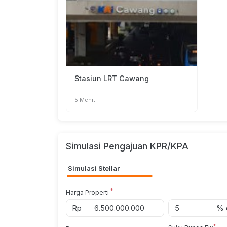
JUMLAH KAMAR = 6 KAMAR
TOTAL = 23 KAMAR
SERTIFIKAT:
Stasiun LRT Cawang
• SHM
———————————
5 Menit
Price : 6,5 M
Simulasi Pengajuan KPR/KPA
Simulasi Stellar
*
Harga Properti
Rp
% d
*