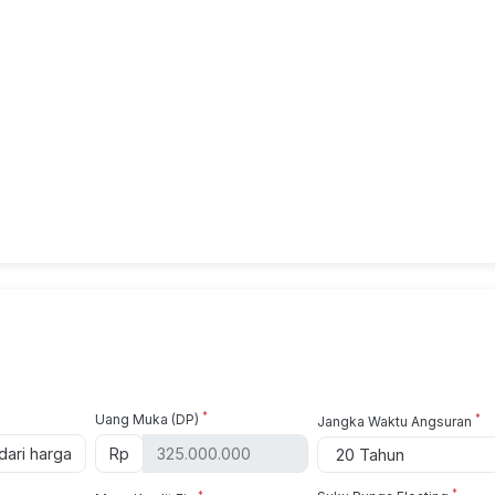
*
Uang Muka (DP)
*
Jangka Waktu Angsuran
ari harga
Rp
*
*