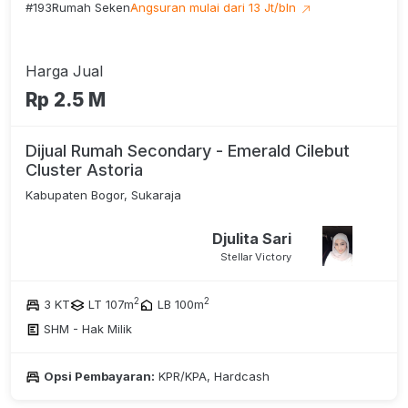
#193
Rumah Seken
Angsuran mulai dari 13 Jt/bln
Harga Jual
Rp 2.5 M
Dijual Rumah Secondary - Emerald Cilebut
Cluster Astoria
Kabupaten Bogor, Sukaraja
Djulita Sari
Stellar Victory
2
2
3 KT
LT 107m
LB 100m
SHM - Hak Milik
Opsi Pembayaran:
KPR/KPA, Hardcash