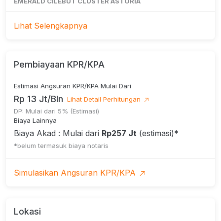
EMERALD CILEBUT CLUSTER ASTORIA
POSISI HOOK DEKAT PINTU MASUK
Lihat Selengkapnya
———————————
KONDISI RUMAH:
Pembiayaan KPR/KPA
Rumah / Townhouse
Estimasi Angsuran KPR/KPA Mulai Dari
Jenis Bangunan: Secondary
Rp 13 Jt/Bln
Lihat Detail Perhitungan
Fully Furnished
DP: Mulai dari 5% (Estimasi)
Biaya Lainnya
Renovasi Total
Biaya Akad : Mulai dari
Rp257 Jt
(estimasi)*
———————————
*belum termasuk biaya notaris
KT: 3 | KM: 2
Simulasikan Angsuran KPR/KPA
Lantai: 2
Carport : 2 Mobil
Garasi : 2 Mobil
Lokasi