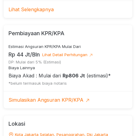
———————————
Lihat Selengkapnya
KONDISI RUMAH:
Rumah / Townhouse
Pembiayaan KPR/KPA
Jenis Bangunan: Secondary
Estimasi Angsuran KPR/KPA Mulai Dari
UNFURNISHED
Rp 44 Jt/Bln
Lihat Detail Perhitungan
———————————
DP: Mulai dari 5% (Estimasi)
Biaya Lainnya
KT: 8 | KM: 5
Biaya Akad : Mulai dari
Rp806 Jt
(estimasi)*
Lantai: 2
*belum termasuk biaya notaris
Garasi : 2 Mobil
Simulasikan Angsuran KPR/KPA
Listrik : 2.200 Watt
SERTIFIKAT:
Lokasi
• SHM
Kota Jakarta Selatan, Pesanggrahan, Dki Jakarta