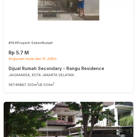
#194
Properti Seken
Rumah
Rp 5.7 M
Angsuran mulai dari 31 Jt/Bln
Dijual Rumah Secondary - Rangu Residence
JAGAKARSA, KOTA JAKARTA SELATAN
2
2
5KT
4KM
LT 250m
LB 534m