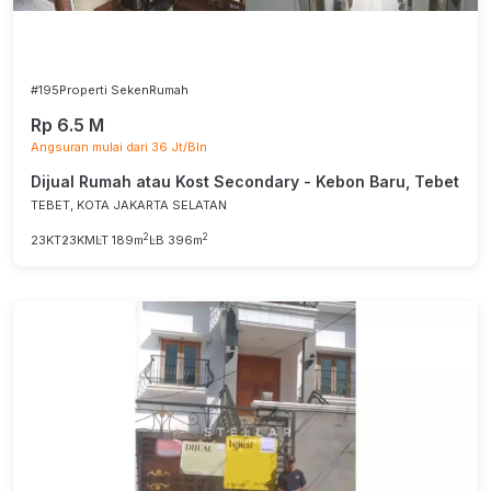
#195
Properti Seken
Rumah
Rp 6.5 M
Angsuran mulai dari 36 Jt/Bln
Dijual Rumah atau Kost Secondary - Kebon Baru, Tebet
TEBET, KOTA JAKARTA SELATAN
2
2
23KT
23KM
LT 189m
LB 396m