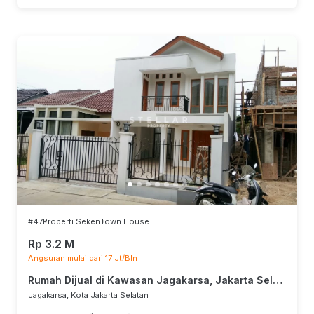
#47
Properti Seken
Town House
Rp 3.2 M
Angsuran mulai dari 17 Jt/Bln
Rumah Dijual di Kawasan Jagakarsa, Jakarta Selatan
Jagakarsa, Kota Jakarta Selatan