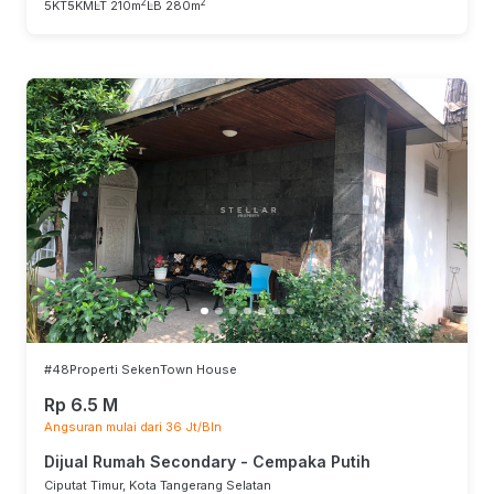
2
2
5KT
5KM
LT 210m
LB 280m
#48
Properti Seken
Town House
Rp 6.5 M
Angsuran mulai dari 36 Jt/Bln
Dijual Rumah Secondary - Cempaka Putih
Ciputat Timur, Kota Tangerang Selatan