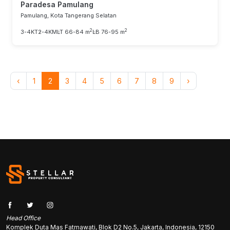
Paradesa Pamulang
Pamulang, Kota Tangerang Selatan
2
2
3-4KT
2-4KM
LT 66-84 m
LB 76-95 m
‹
1
2
3
4
5
6
7
8
9
›
Head Office
Komplek Duta Mas Fatmawati, Blok D2 No.5, Jakarta, Indonesia, 12150