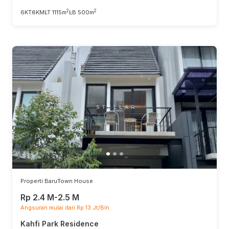
2
2
6KT
6KM
LT 1115m
LB 500m
Properti Baru
Town House
Rp 2.4 M-2.5 M
Angsuran mulai dari Rp 13 Jt/Bln
Kahfi Park Residence