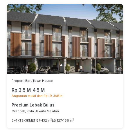
Properti Baru
Town House
Rp 3.5 M-4.5 M
Angsuran mulai dari Rp 19 Jt/Bln
Precium Lebak Bulus
Cilandak, Kota Jakarta Selatan
2
2
3-4KT
2-3KM
LT 87-132 m
LB 127-166 m