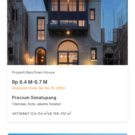
Properti Baru
Town House
Rp 6.4 M-6.7 M
Angsuran mulai dari Rp 35 Jt/Bln
Precium Simatupang
Cilandak, Kota Jakarta Selatan
2
2
4KT
3KM
LT 104-114 m
LB 198-210 m