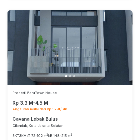
Properti Baru
Town House
Rp 3.3 M-4.5 M
Angsuran mulai dari Rp 18 Jt/Bln
Cavana Lebak Bulus
Cilandak, Kota Jakarta Selatan
2
2
3KT
3KM
LT 72-102 m
LB 148-215 m