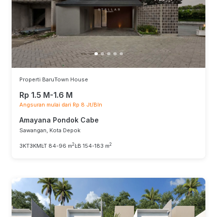
Properti Baru
Town House
Rp 1.5 M-1.6 M
Angsuran mulai dari Rp 8 Jt/Bln
Amayana Pondok Cabe
Sawangan, Kota Depok
2
2
3KT
3KM
LT 84-96 m
LB 154-183 m