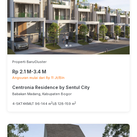
Properti Baru
Cluster
Rp 2.1 M-3.4 M
Angsuran mulai dari Rp 11 Jt/Bln
Centronia Residence by Sentul City
Babakan Madang, Kabupaten Bogor
2
2
4-5KT
4KM
LT 96-144 m
LB 128-159 m