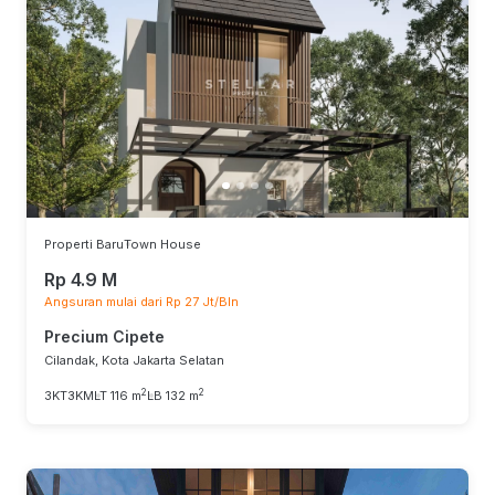
Properti Baru
Town House
Rp 4.9 M
Angsuran mulai dari Rp 27 Jt/Bln
Precium Cipete
Cilandak, Kota Jakarta Selatan
2
2
3KT
3KM
LT 116 m
LB 132 m