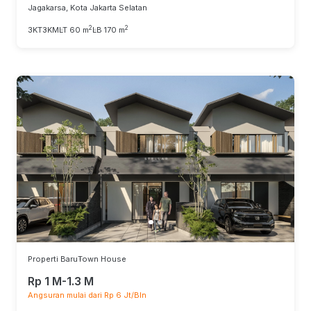
Jagakarsa, Kota Jakarta Selatan
2
2
3KT
3KM
LT 60 m
LB 170 m
Properti Baru
Town House
Rp 1 M-1.3 M
Angsuran mulai dari Rp 6 Jt/Bln