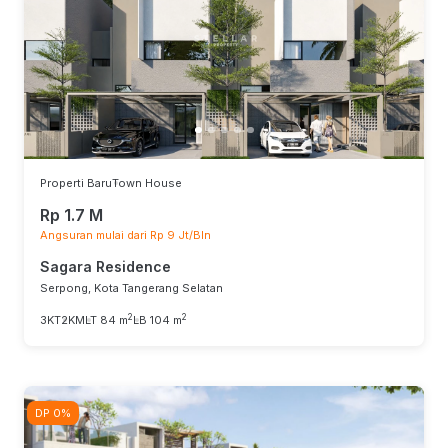
Properti Baru
Town House
Rp 1.7 M
Angsuran mulai dari Rp 9 Jt/Bln
Sagara Residence
Serpong, Kota Tangerang Selatan
2
2
3KT
2KM
LT 84 m
LB 104 m
DP 0%