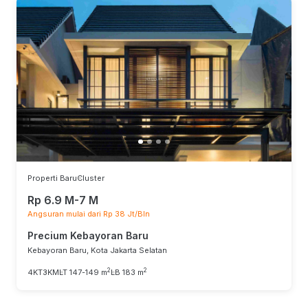
Properti Baru
Cluster
Rp 6.9 M-7 M
Angsuran mulai dari Rp 38 Jt/Bln
Precium Kebayoran Baru
Kebayoran Baru, Kota Jakarta Selatan
2
2
4KT
3KM
LT 147-149 m
LB 183 m